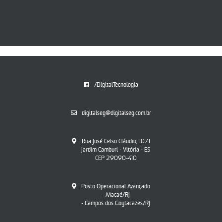
/DigitalTecnologia
digitalseg@digitalseg.com.br
Rua José Celso Cláudio, 1071
Jardim Camburi - Vitória - ES
CEP 29090-410
Posto Operacional Avançado
- Macaé/RJ
- Campos dos Goytacazes/RJ