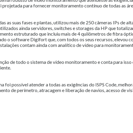
oi projetada para fornecer monitoramento contínuo de todas as área
das as suas fases e plantas, utilizou mais de 250 câmeras IPs de alt
utilizados ainda servidores, switches e storages da HP que totali
ento estruturado que incluiu mais de 4 quilômetros de fibra ópt
ado o software Digifort que, com todos os seus recursos, elevou c
instalações contam ainda com analítico de vídeo para monitorament
enção de todo o sistema de vídeo monitoramento e conta para isso
iente.
ma foi possível atender a todas as exigências do ISPS Code, melh
to de perímetro, atracagem e liberação de navios, acesso de visi