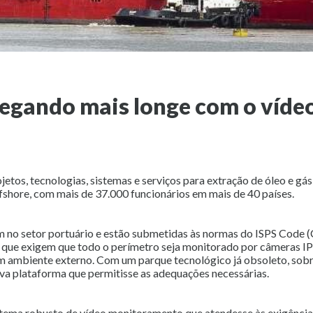
gando mais longe com o víde
etos, tecnologias, sistemas e serviços para extração de óleo e gás
fshore, com mais de 37.000 funcionários em mais de 40 países.
no setor portuário e estão submetidas às normas do ISPS Code (
, que exigem que todo o perímetro seja monitorado por câmeras IP
m ambiente externo. Com um parque tecnológico já obsoleto, sob
a plataforma que permitisse as adequações necessárias.
stema robusto de vídeo monitoramento que atendesse às exigênci