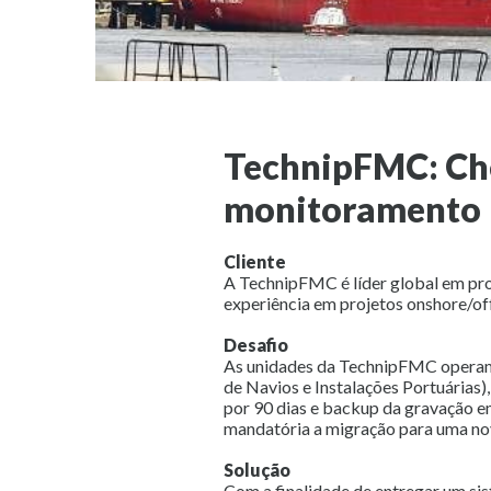
TechnipFMC: Che
monitoramento
Cliente
A TechnipFMC é líder global em proj
experiência em projetos onshore/of
Desafio
As unidades da TechnipFMC operam 
de Navios e Instalações Portuárias)
por 90 dias e backup da gravação e
mandatória a migração para uma nov
Solução
Com a finalidade de entregar um si