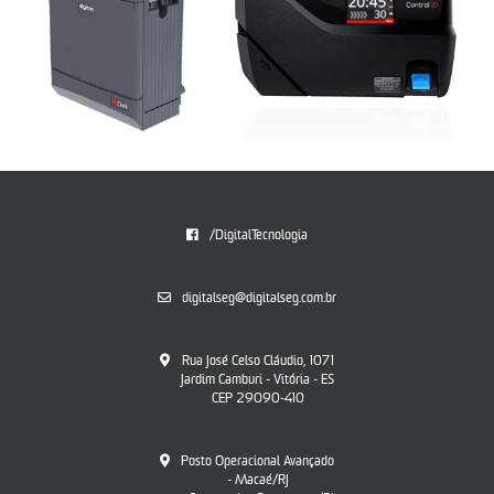
/DigitalTecnologia
digitalseg@digitalseg.com.br
Rua José Celso Cláudio, 1071
Jardim Camburi - Vitória - ES
CEP 29090-410
Posto Operacional Avançado
- Macaé/RJ